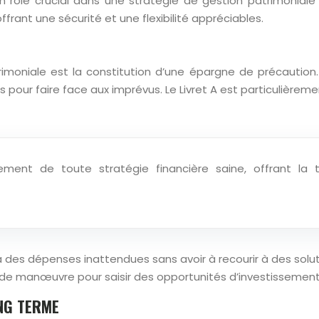
un rôle crucial dans une stratégie de gestion patrimoniale 
ffrant une sécurité et une flexibilité appréciables.
trimoniale est la constitution d’une épargne de précauti
s pour faire face aux imprévus. Le Livret A est particulière
ent de toute stratégie financière saine, offrant la tra
 des dépenses inattendues sans avoir à recourir à des solu
e manœuvre pour saisir des opportunités d’investissement 
NG TERME