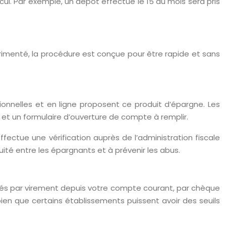
lcul. Par exemple, un dépôt effectué le 15 du mois sera pris
rimenté, la procédure est conçue pour être rapide et sans
ionnelles et en ligne proposent ce produit d’épargne. Les
 et un formulaire d’ouverture de compte à remplir.
effectue une vérification auprès de l’administration fiscale
uité entre les épargnants et à prévenir les abus.
ctués par virement depuis votre compte courant, par chèque
n que certains établissements puissent avoir des seuils