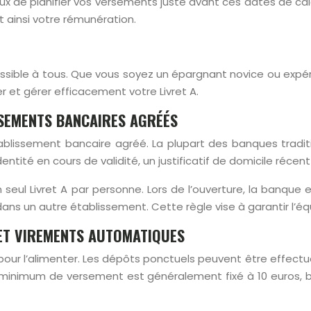
ieux de planifier vos versements juste avant ces dates de ca
t ainsi votre rémunération.
essible à tous. Que vous soyez un épargnant novice ou expé
et gérer efficacement votre Livret A.
SEMENTS BANCAIRES AGRÉÉS
tablissement bancaire agréé. La plupart des banques tradit
ité en cours de validité, un justificatif de domicile récent
 seul Livret A par personne. Lors de l’ouverture, la banque 
ans un autre établissement. Cette règle vise à garantir l’éq
 ET VIREMENTS AUTOMATIQUES
ns pour l’alimenter. Les dépôts ponctuels peuvent être effe
inimum de versement est généralement fixé à 10 euros, bie