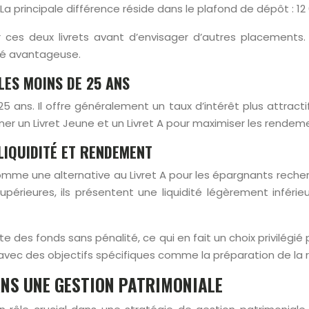
La principale différence réside dans le plafond de dépôt : 12 
r ces deux livrets avant d’envisager d’autres placement
ité avantageuse.
 LES MOINS DE 25 ANS
 ans. Il offre généralement un taux d’intérêt plus attractif 
biner un Livret Jeune et un Livret A pour maximiser les rend
LIQUIDITÉ ET RENDEMENT
omme une alternative au Livret A pour les épargnants reche
érieures, ils présentent une liquidité légèrement inférie
e des fonds sans pénalité, ce qui en fait un choix privilégié
ec des objectifs spécifiques comme la préparation de la re
ANS UNE GESTION PATRIMONIALE