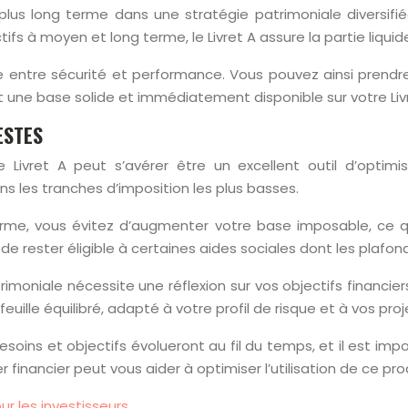
lus long terme dans une stratégie patrimoniale diversifié
tifs à moyen et long terme, le Livret A assure la partie liqui
 entre sécurité et performance. Vous pouvez ainsi prendre
 une base solide et immédiatement disponible sur votre Livr
ESTES
ivret A peut s’avérer être un excellent outil d’optimisat
s les tranches d’imposition les plus basses.
terme, vous évitez d’augmenter votre base imposable, ce qui
rester éligible à certaines aides sociales dont les plafond
trimoniale nécessite une réflexion sur vos objectifs financie
ille équilibré, adapté à votre profil de risque et à vos proj
oins et objectifs évolueront au fil du temps, et il est imp
r financier peut vous aider à optimiser l’utilisation de ce pr
ur les investisseurs