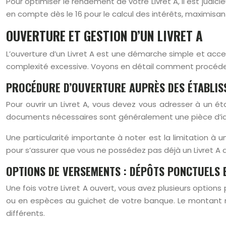
Pour optimiser le rendement de votre Livret A, il est judic
en compte dès le 16 pour le calcul des intérêts, maximisan
OUVERTURE ET GESTION D’UN LIVRET A
L’ouverture d’un Livret A est une démarche simple et acc
complexité excessive. Voyons en détail comment procéder 
PROCÉDURE D’OUVERTURE AUPRÈS DES ÉTABLIS
Pour ouvrir un Livret A, vous devez vous adresser à un é
documents nécessaires sont généralement une pièce d’ident
Une particularité importante à noter est la limitation à un
pour s’assurer que vous ne possédez pas déjà un Livret A d
OPTIONS DE VERSEMENTS : DÉPÔTS PONCTUELS
Une fois votre Livret A ouvert, vous avez plusieurs optio
ou en espèces au guichet de votre banque. Le montant m
différents.