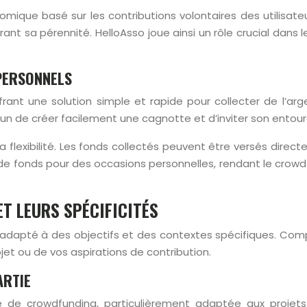
nomique basé sur les contributions volontaires des utilisa
rant sa pérennité. HelloAsso joue ainsi un rôle crucial dans
 PERSONNELS
ffrant une solution simple et rapide pour collecter de l’
n de créer facilement une cagnotte et d’inviter son entoura
t sa flexibilité. Les fonds collectés peuvent être versés dir
e de fonds pour des occasions personnelles, rendant le cro
T LEURS SPÉCIFICITÉS
 adapté à des objectifs et des contextes spécifiques. Co
jet ou de vos aspirations de contribution.
ARTIE
de crowdfunding, particulièrement adaptée aux projets cr