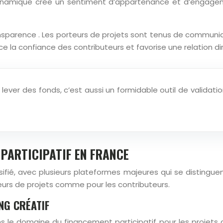
ynamique crée un sentiment d’appartenance et d’engagemen
arence . Les porteurs de projets sont tenus de communiquer 
ce la confiance des contributeurs et favorise une relation di
lever des fonds, c’est aussi un formidable outil de valid
PARTICIPATIF EN FRANCE
ifié, avec plusieurs plateformes majeures qui se distinguen
eurs de projets comme pour les contributeurs.
NG CRÉATIF
le domaine du financement participatif pour les projets c