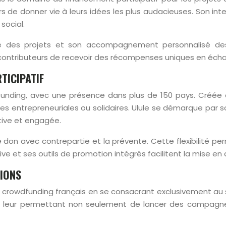
s de donner vie à leurs idées les plus audacieuses. Son i
 social.
use des projets et son accompagnement personnalisé des
ontributeurs de recevoir des récompenses uniques en échan
TICIPATIF
nding, avec une présence dans plus de 150 pays. Créée en
atives entrepreneuriales ou solidaires. Ulule se démarque pa
ive et engagée.
on avec contrepartie et la prévente. Cette flexibilité per
ve et ses outils de promotion intégrés facilitent la mise en 
TIONS
crowdfunding français en se consacrant exclusivement au se
s, leur permettant non seulement de lancer des campagnes