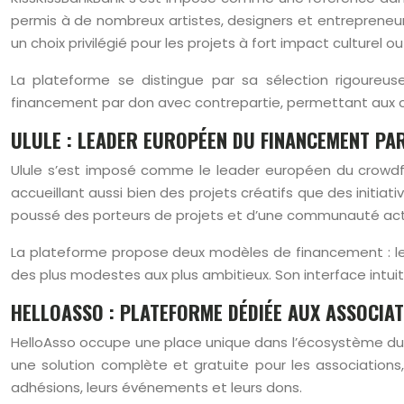
permis à de nombreux artistes, designers et entrepreneur
un choix privilégié pour les projets à fort impact culturel ou
La plateforme se distingue par sa sélection rigoure
financement par don avec contrepartie, permettant aux c
ULULE : LEADER EUROPÉEN DU FINANCEMENT PAR
Ulule s’est imposé comme le leader européen du crowdfu
accueillant aussi bien des projets créatifs que des initi
poussé des porteurs de projets et d’une communauté act
La plateforme propose deux modèles de financement : le d
des plus modestes aux plus ambitieux. Son interface intuiti
HELLOASSO : PLATEFORME DÉDIÉE AUX ASSOCIA
HelloAsso occupe une place unique dans l’écosystème du 
une solution complète et gratuite pour les association
adhésions, leurs événements et leurs dons.