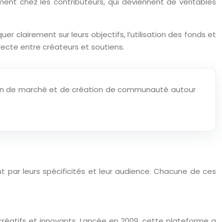
t chez les contributeurs, qui deviennent de véritables
clairement sur leurs objectifs, l’utilisation des fonds et
recte entre créateurs et soutiens.
ation de marché et de création de communauté autour
t par leurs spécificités et leur audience. Chacune de ces
réatifs et innovants. Lancée en 2009, cette plateforme a